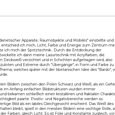
tkinetischer Apparate, Raumobjekte und Mobilés" einstellte und
 entschied ich mich, Licht, Farbe und Energie zum Zentrum me
e ich mich der Spritztechnik.. Durch die Entdeckung der
twickelte ich dann meine Lasurtechnik mit Acrylfarben, die
 Deckweiß verzichtet und in Schichten aufgetragen wird, also
uszuloten und Extreme durch "Übergänge", in Form und Farbe zu
Thema, welches später mit der tibetanischen Idee des "Bardo", 
rde.
ielen Bildern zwischen den Polen Schwarz und Weiß, als ein Gefl
e im Anfang einfachen Bildstrukturen wurden immer
d bekamen schließlich einen kristallinen und fraktalen Charakte
ichtigkeit paarte. Positiv- und Negativbereiche werden so
rtige Bild als ein labiles Gleichgewicht erscheint. Das Weiß des
lten bleibt, spielt in den meisten Bildern eine wichtige Rolle, a
er Farben, gleich Licht. Es ist Folie und Konstante zugleich, vor