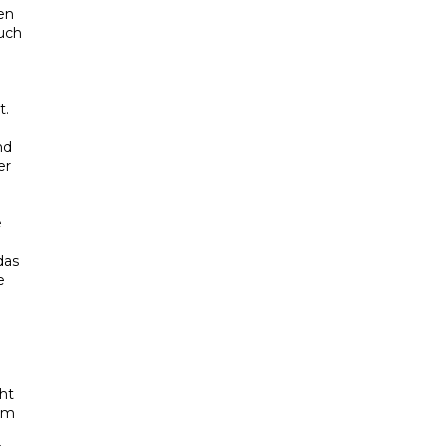
en
uch
t.
nd
er
e
das
e
ht
rm