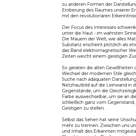
zu anderen Formen der Darstellun
Eroberung des Raumes unserer Erd
mit den revolutionären Erkenntniss
Der Focus des Interesses schwen
unter die Haut - im wahrsten Sinne
Die Mauern der Welt, wie alles Mate
Substanz erscheint plötzlich als 
das Band elektromagnetischer Well
Zeiten weicht einem geistigen Zust
So geraten die alten Gewißheiten d
Wechsel der modernen Stile gleich
Suche nach adäquaten Darstellungs
Netzhautbild auf die Leinwand in de
Gegenstände, um die Gleichzeitigke
Farbe auswechselbar, um sie an die
schließlich ganz vom Gegenstand, 
Geistigen zu stellen.
Selbst das Sehen hat seine Unschu
mehr zu trennen. Zwischen uns un
und Inhalt des Erkannten mitgest