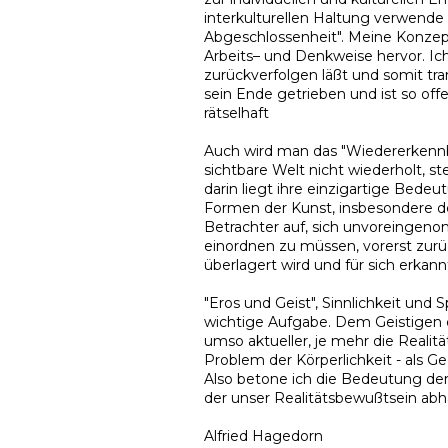
interkulturellen Haltung verwende 
Abgeschlossenheit". Meine Konzep
Arbeits– und Denkweise hervor. Ic
zurückverfolgen läßt und somit tra
sein Ende getrieben und ist so off
rätselhaft
Auch wird man das "Wiedererkennba
sichtbare Welt nicht wiederholt, s
darin liegt ihre einzigartige Bede
Formen der Kunst, insbesondere de
Betrachter auf, sich unvoreingen
einordnen zu müssen, vorerst zurüc
überlagert wird und für sich erkan
"Eros und Geist", Sinnlichkeit und Sp
wichtige Aufgabe. Dem Geistigen e
umso aktueller, je mehr die Realit
Problem der Körperlichkeit - als G
Also betone ich die Bedeutung der "
der unser Realitätsbewußtsein abh
Alfried Hagedorn