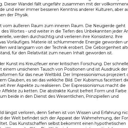
g. Dieser Wandel fällt ungefähr zusammen mit der vollkommen
e und einer immer besseren Kenntnis anderer Kulturen, aber a
en der Physik.
kt vom äußeren Raum zum inneren Raum. Die Neugierde geht
 des Wortes - und weiter in die Tiefen des Unbekannten jeder Ar
rielle, werden durchsichtig und verlieren ihre Konsistenz. lhre
etwas Vorläufiges. Materie ist schlummernde Energie geworden u
en wird langsam von der Technik erobert. Die Geborgenheit alt
and, für den Relativität zum neuen Inhalt geworden ist.
er Kunst ins Kreuzfeuer einer kritischen Forschung. Der schnell
t einem unsicheren Tausch von Positionen und ist Ausdruck der
formen für das neue Weltbild. Der Impressionismus projeziert 
m Glauben, es sei das wirkliche Bild. Der Kubismus facettiert di
it ihrer Aspekte zu realisieren. Der Expressionismus macht die
 Affekte zu ketten. Die abstrakte Kunst befreit Form und Farbe
um beide in den Dienst des Wesentlichen, Prinzipiellen und
ld längst verloren, denn Sehen ist von Wissen und Erfahrung nic
d der Welt befindet sich der Apparat der Wahrnehmung, der Fo
altet. Das Kunstschaffen selbst bekommt einen hypothetischen