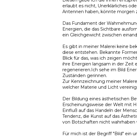
Diesen gebe ich die ihnen entspr
erlaubt es nicht, Unerklärliches o
Antennen haben, könnte morgen z
Das Fundament der Wahrnehmung ist
Energien, die das Sichtbare ausfor
ein Gleichgewicht zwischen einande
Es gibt in meiner Malerei keine b
diese entstehen. Bekannte Formen
Blick für das, was ich zeigen möcht
ihre Energien langsam in der Zeit 
regenerieren.Ich sehe im Bild Ener
Zuständen gerinnen.
Zur Kennzeichnung meiner Malerei v
welcher Materie und Licht vereini
Der Bildung eines ästhetischen B
Erscheinungsweise der Welt mit Hi
Einfluß auf das Handeln der Mensc
Tendenz, die Kunst auf das Ästhet
von Botschaften nicht wahrhaben w
Für mich ist der Begriff "Bild" ei