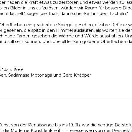
ilder haben die Kraft etwas zu zerstören und etwas werden zu las
len Bilder in uns aufzulösen, würden wir Raum für bessere Bild
nicht lächelt," sagen die Thais, dann schenke ihm dein Lächeln."
in Oberflächen eingearbeitete Spiegel gesehen, die ihre Reflexe w
r gesehen, die spitz in den Himmel auslaufen, als wollten sie de
Ich habe Farben gesehen die Wärme und Würde ausstrahlen. Un
nd still sein können. Und, überall lenken goldene Oberflächen d
d" Jan. 1988
roen, Sadamasa Motonaga und Gerd Knäpper
st von der Renaissance bis ins 19. Jh. war die richtige Darstel
t die Moderne Kunst lenkte ihr Interesse weg von der Perspekt