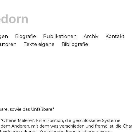
edorn
gen
Biografie
Publikationen
Archiv
Kontakt
Autoren
Texte eigene
Bibliografie
are, sowie das Unfaßbare"
"Offene Malerei". Eine Position, die geschlossene Systeme
 dem Anderen, mit dem was verschieden und fremd ist, die Cha
Entwicklung erkennt. Zur näheren Kennzeichnung dieser