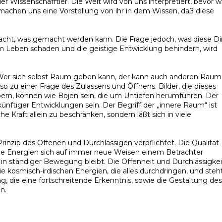
r Wissenschafftler. Die Welt wird von uns interpretiert, bevor w
machen uns eine Vorstellung von ihr in dem Wissen, daß diese
macht, was gemacht werden kann. Die Frage jedoch, was diese D
m Leben schaden und die geistige Entwicklung behindern, wird
Wer sich selbst Raum geben kann, der kann auch anderen Raum
so zu einer Frage des Zulassens und Öffnens. Bilder, die dieses
ern, können wie Bojen sein, die um Untiefen herumführen. Der
ünftiger Entwicklungen sein. Der Begriff der „innere Raum“ ist
che Kraft allein zu beschränken, sondern läßt sich in viele
inzip des Offenen und Durchlässigen verpflichtet. Die Qualität
eine Energien sich auf immer neue Weisen einem Betrachter
in ständiger Bewegung bleibt. Die Offenheit und Durchlässigkei
die kosmisch-irdischen Energien, die alles durchdringen, und steh
ng, die eine fortschreitende Erkenntnis, sowie die Gestaltung des
n.