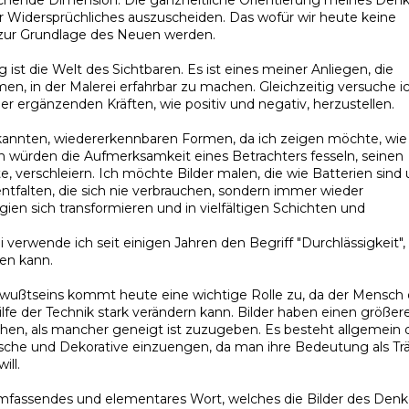
echende Dimension. Die ganzheitliche Orientierung meines Den
der Widersprüchliches auszuscheiden. Das wofür wir heute keine
ur Grundlage des Neuen werden.
 die Welt des Sichtbaren. Es ist eines meiner Anliegen, die
men, in der Malerei erfahrbar zu machen. Gleichzeitig versuche i
r ergänzenden Kräften, wie positiv und negativ, herzustellen.
ekannten, wiedererkennbaren Formen, da ich zeigen möchte, wie
 würden die Aufmerksamkeit eines Betrachters fesseln, seinen
e, verschleiern. Ich möchte Bilder malen, die wie Batterien sind
entfalten, die sich nie verbrauchen, sondern immer wieder
gien sich transformieren und in vielfältigen Schichten und
erwende ich seit einigen Jahren den Begriff "Durchlässigkeit",
gen kann.
ewußtseins kommt heute eine wichtige Rolle zu, da der Mensch 
lfe der Technik stark verändern kann. Bilder haben einen größer
hen, als mancher geneigt ist zuzugeben. Es besteht allgemein 
ische und Dekorative einzuengen, da man ihre Bedeutung als Tr
ill.
n umfassendes und elementares Wort, welches die Bilder des Den