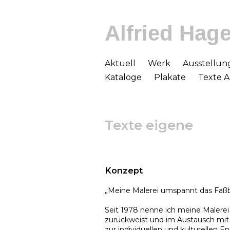
Alfried Hag
Aktuell
Werk
Ausstellun
Kataloge
Plakate
Texte 
Texte eigene
Konzept
„Meine Malerei umspannt das Faßb
Seit 1978 nenne ich meine Malerei 
zurückweist und im Austausch mit
zur individuellen und kulturellen 