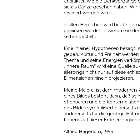
Charakter, wie die Denkvorgänge de
sie als Ganze gesehen haben. Wir 
revidiert werden wird.
ln allen Bereichen wird heute ge
bewirken werden, inwiefern sie de
selten gestellt.
Eine meiner Hypothesen besagt: 
geben. Kultur und Freiheit werden 
Thema und seine Energien verkörp
„innere Raum“ wird eine Quelle zuk
allerdings nicht nur auf diese ethis
Dimensionen hinein projezieren.
Meine Malerei ist dem modernen Pr
eines Bildes besteht darin, daß s
offenbaren und die Kontemplation 
des Bildes symbolisiert einerseits 
andererseits für die geistige Haltu
Lebens auf dieser Erde ermögliche
Alfried Hagedorn, 1994