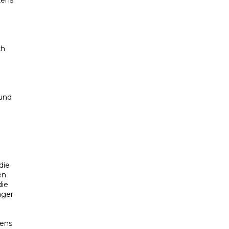
kens
ch
 und
die
en
die
äger
kens