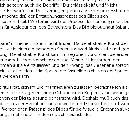
ich seitdem auch die Begriffe: "Durchlässigkeit" und "Nicht-
te, Entwürfe und Realisierungen gehen aus einer prozesshafte
h möchte daß der Entstehungsprozess des Bildes sich
nsparent bleibt.Weiterhin wird der Prozess der Formung nicht bi
en für Auslegungen des Betrachters. Das Bild bleibt unauflösbar
re" in meinen Bildern nicht finden. Da die abstrakte Kunst die
teht sie in einem besonderen Spannungsverhältnis zu ihr und ge
utung. Die abstrakte Kunst kann in Regionen vorstoßen, die ande
r mimetischen, verschlossen sind. Meine Bilder fordern den
ommen auf sie einzulassen und den Zwang, das Gesehene sprachl
kzustellen, damit die Sphäre des Visuellen nicht von der Sprach
nt werden kann.
iritualität, sich im Bild manifestieren zu lassen, betrachte ich als
ine Form zu geben, einen Ort und einen Körper, ist notwendig
ät von der Digitalisierung beherrscht wird. Deshalb muß auch das
edächtnis der Evolution - neu bewertet und stärker beachtet wer
körperlichen Präsenz" des Bildes für die "visuelle Erkenntnis", v
ängt; mehr noch, an dem es sich herausbildet.