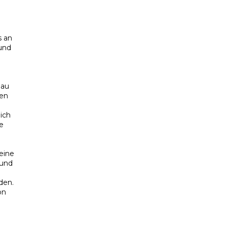
n
s an
 und
nau
ren
ich
e
 eine
 und
den.
on