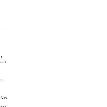
es
ssen
en.
. Aus