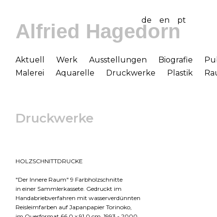
de
en
pt
Alfried Hagedorn
Aktuell
Werk
Ausstellungen
Biografie
Pu
Malerei
Aquarelle
Druckwerke
Plastik
Ra
Druckwerke
HOLZSCHNITTDRUCKE
"Der Innere Raum" 9 Farbholzschnitte
in einer Sammlerkassete. Gedruckt im
Handabriebverfahren mit wasserverdünnten
Reisleimfarben auf Japanpapier Torinoko,
im Querformat 66,0 x 91,0 cm, 1993 - 2000.